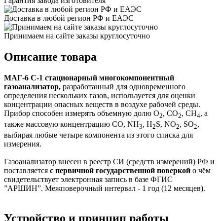
Гарантия завода изготовителя
Доставка в любой регион РФ и ЕАЭС
Принимаем на сайте заказы круглосуточно
Описание товара
МАГ-6 С-1 стационарный многокомпонентный
газоанализатор,
разработанный для одновременного
определения нескольких газов, используется для оценки
концентрации опасных веществ в воздухе рабочей среды.
Прибор способен измерять объемную долю O
, CO
, CH
, а
2
2
4
также массовую концентрацию CO, NH
, H
S, NO
, SO
,
3
2
2
2
выбирая любые четыре компонента из этого списка для
измерения.
Газоанализатор внесен в реестр СИ (средств измерений) РФ и
поставляется
с первичной государственной поверкой
о чём
свидетельствует электронная запись в базе ФГИС
”АРШИН”. Межповерочный интервал - 1 год (12 месяцев).
Устройство и принцип работы