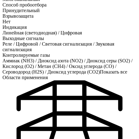
Способ пробоотбора
Принудительный
Взрывозащита
Нет
Индикация
Линейная (светодиодная) / Цифровая
Выходные сигналы
Реле / Цифровой / Световая сигнализация / Звуковая
сигнализация
Контролируемые газы
Аммиак (NH3)
/
Диоксид азота (NO2)
/
Диоксид серы (SO2)
/
Кислород (O2)
/
Метан (CH4)
/
Оксид углерода (CO)
/
Сероводород (H2S)
/
Диоксид углерода (CO2)
Показать все
Области применения