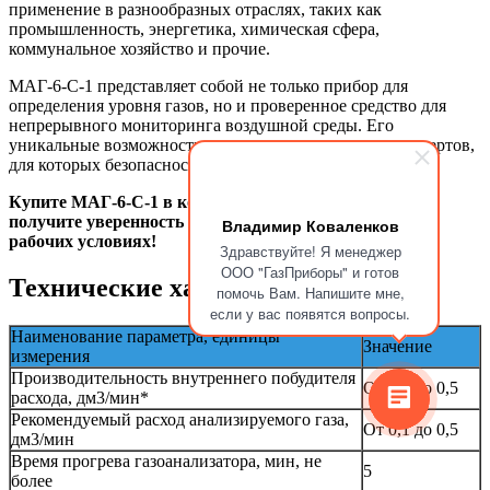
применение в разнообразных отраслях, таких как
промышленность, энергетика, химическая сфера,
коммунальное хозяйство и прочие.
МАГ-6-С-1 представляет собой не только прибор для
определения уровня газов, но и проверенное средство для
непрерывного мониторинга воздушной среды. Его
уникальные возможности созданы специально для экспертов,
для которых безопасность является приоритетом.
Купите МАГ-6-С-1 в компании ООО "ГазПриборы" и
получите уверенность в безопасности и комфортных
Владимир Коваленков
рабочих условиях!
Здравствуйте! Я менеджер
ООО "ГазПриборы" и готов
Технические характеристики
помочь Вам. Напишите мне,
если у вас появятся вопросы.
Наименование параметра, единицы
Значение
измерения
Производительность внутреннего побудителя
От 0,1 до 0,5
расхода, дм3/мин*
Рекомендуемый расход анализируемого газа,
От 0,1 до 0,5
дм3/мин
Время прогрева газоанализатора, мин, не
5
более