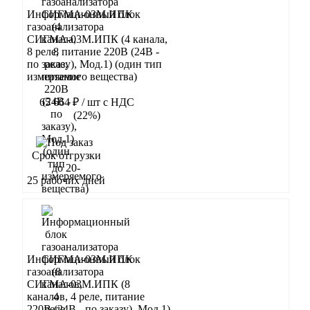
Информационный блок
газоанализатора
СИГМА-03М.ИПК (4 канала,
8 реле, питание 220В (24В -
по заказу), Мод.1) (один тип
измеряемого вещества)
65 664 ₽
/ шт
с НДС
(22%)
В корзину
Срок отгрузки
до 20-
25 рабочих дней
Информационный блок
газоанализатора
СИГМА-03М.ИПК (8
каналов, 4 реле, питание
220В (24В - по заказу), Мод.1)