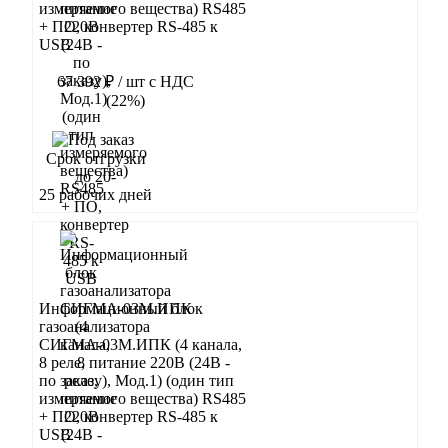
измеряемого вещества) RS485
+ ПО, конвертер RS-485 к
USB
67 392 ₽
/ шт
с НДС
(22%)
В корзину
Срок отгрузки
до 20-
25 рабочих дней
Информационный блок
газоанализатора
СИГМА-03М.ИПК (4 канала,
8 реле, питание 220В (24В -
по заказу), Мод.1) (один тип
измеряемого вещества) RS485
+ ПО, конвертер RS-485 к
USB