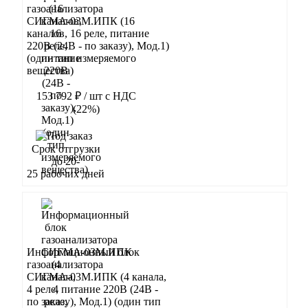
газоанализатора
СИГМА-03М.ИПК (16
каналов, 16 реле, питание
220В (24В - по заказу), Мод.1)
(один тип измеряемого
вещества)
153 792 ₽
/ шт
с НДС
(22%)
В корзину
Срок отгрузки
до 20-
25 рабочих дней
Информационный блок
газоанализатора
СИГМА-03М.ИПК (4 канала,
4 реле, питание 220В (24В -
по заказу), Мод.1) (один тип