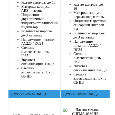
Кол-во каналов: до 16
Кол-во каналов: до
Материал корпуса:
16
ABS-пластик
Материал корпуса:
Индикация:
нержавеющая сталь
двухстрочный
Индикация: цветной
жидкокристаллический
сенсорный дисплей
индикатор
2.4
Количество порогов:
Количество порогов:
до 3 на канал
до 3 на канал
Напряжение питания:
Напряжение
AC220 / DC24
питания: AC220 /
Степень
DC24
пылевлагозащиты:
Степень
IP65
пылевлагозащиты:
Звуковая
IP68
сигнализация: 120Дб
Звуковая
Степень
сигнализация: 120Дб
взрывозащиты: Ех ib
Степень
Gb IIB
взрывозащиты: Ех ib
Gb IIB
Датчик Сигма-03М.Д1
Датчик Сигма-03М.Д2