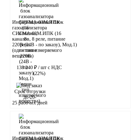
Информационный блок
газоанализатора
СИГМА-03М.ИПК (16
каналов, 8 реле, питание
220В (24В - по заказу), Мод.1)
(один тип измеряемого
вещества)
138 240 ₽
/ шт
с НДС
(22%)
В корзину
Срок отгрузки
до 20-
25 рабочих дней
Информационный блок