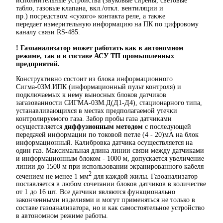
исполнительные устройства (звуковые сирены, световые
табло, газовые клапана, вкл./откл. вентиляции и
пр.) посредством «сухого» контакта реле, а также
передает измерительную информацию на ПК по цифровому
каналу связи RS-485.
! Газоанализатор может работать как в автономном
режиме, так и в составе АСУ ТП промышленных
предприятий.
Конструктивно состоит из блока информационного
Сигма-03М.ИПК (информационный пульт контроля) и
подключаемых к нему выносных блоков датчиков
загазованности СИГМА-03М.Д(Д1-Д4), стационарного типа,
устанавливающихся в местах предполагаемой утечки
контролируемого газа. Забор пробы газа датчиками
осуществляется
диффузионным методом
с последующей
передачей информации по токовой петле (4 - 20)мА на блок
информационный. Калибровка датчика осуществляется на
один газ. Максимальная длина линии связи между датчиками
и информационным блоком - 1000 м, допускается увеличение
линии до 1500 м при использовании экранированного кабеля
2
сечением не менее 1 мм
для каждой жилы. Газоанализатор
поставляется в любом сочетании блоков датчиков в количестве
от 1 до 16 шт. Все датчики являются функционально
законченными изделиями и могут применяться не только в
составе газоанализатора, но и как самостоятельное устройство
в автономном режиме работы.