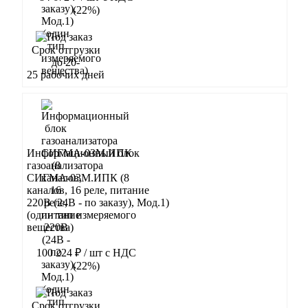
(22%)
В корзину
Срок отгрузки
до 20-
25 рабочих дней
Информационный блок
газоанализатора
СИГМА-03М.ИПК (8
каналов, 16 реле, питание
220В (24В - по заказу), Мод.1)
(один тип измеряемого
вещества)
100 224 ₽
/ шт
с НДС
(22%)
В корзину
Срок отгрузки