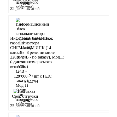
до 20-
25 рабочих дней
Информационный блок
газоанализатора
СИГМА-03М.ИПК (14
каналов, 8 реле, питание
220В (24В - по заказу), Мод.1)
(один тип измеряемого
вещества)
129 600 ₽
/ шт
с НДС
(22%)
В корзину
Срок отгрузки
до 20-
25 рабочих дней