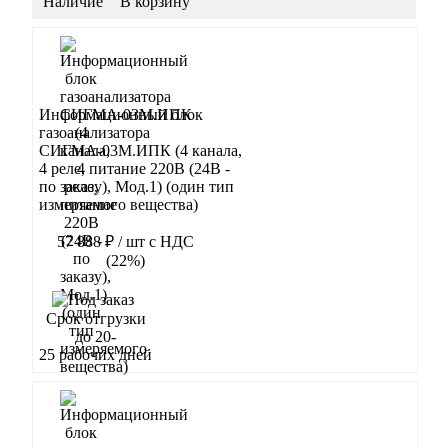
Наличие
В корзину
Информационный блок
газоанализатора
СИГМА-03М.ИПК (4 канала,
4 реле, питание 220В (24В -
по заказу), Мод.1) (один тип
измеряемого вещества)
57 888 ₽
/ шт
с НДС
(22%)
В корзину
Срок отгрузки
до 20-
25 рабочих дней