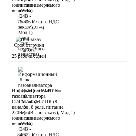
(один тип измеряемого
вещества)
76 896 ₽
/ шт
с НДС
(22%)
В корзину
Срок отгрузки
до 20-
25 рабочих дней
Информационный блок
газоанализатора
СИГМА-03М.ИПК (8
каналов, 8 реле, питание
220В (24В - по заказу), Мод.1)
(один тип измеряемого
вещества)
84 672 ₽
/ шт
с НДС