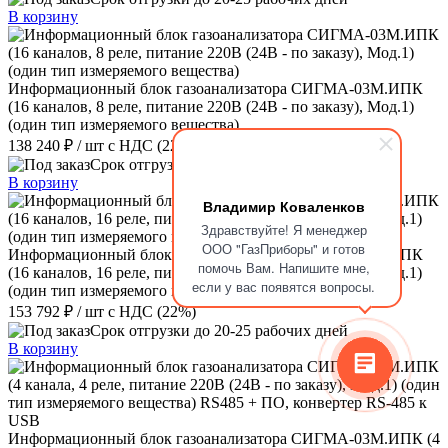
В корзину
Информационный блок газоанализатора СИГМА-03М.ИПК
(16 каналов, 8 реле, питание 220В (24В - по заказу), Мод.1)
(один тип измеряемого вещества)
138 240 ₽
/ шт
с НДС (22%)
Срок отгрузки до 20-25 рабочих дней
В корзину
Владимир Коваленков
Здравствуйте! Я менеджер
ООО "ГазПриборы" и готов
Информационный блок газоанализатора СИГМА-03М.ИПК
помочь Вам. Напишите мне,
(16 каналов, 16 реле, питание 220В (24В - по заказу), Мод.1)
если у вас появятся вопросы.
(один тип измеряемого вещества)
153 792 ₽
/ шт
с НДС (22%)
Срок отгрузки до 20-25 рабочих дней
В корзину
Информационный блок газоанализатора СИГМА-03М.ИПК (4