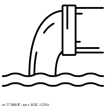
от
57 888 ₽
/ шт
с НДС (22%)