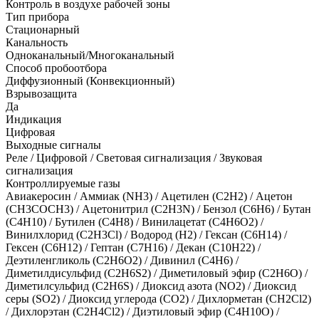
Контроль в воздухе рабочей зоны
Тип прибора
Стационарный
Канальность
Одноканальный/Многоканальный
Способ пробоотбора
Диффузионный (Конвекционный)
Взрывозащита
Да
Индикация
Цифровая
Выходные сигналы
Реле / Цифровой / Световая сигнализация / Звуковая
сигнализация
Контроллируемые газы
Авиакеросин
/
Аммиак (NH3)
/
Ацетилен (С2Н2)
/
Ацетон
(CH3COCH3)
/
Ацетонитрил (C2H3N)
/
Бензол (C6H6)
/
Бутан
(C4H10)
/
Бутилен (С4Н8)
/
Винилацетат (C4H6O2)
/
Винилхлорид (C2H3Cl)
/
Водород (H2)
/
Гексан (C6H14)
/
Гексен (C6H12)
/
Гептан (C7H16)
/
Декан (C10H22)
/
Деэтиленгликоль (C2H6O2)
/
Дивинил (С4Н6)
/
Диметилдисульфид (C2H6S2)
/
Диметиловый эфир (C2H6O)
/
Диметилсульфид (C2H6S)
/
Диоксид азота (NO2)
/
Диоксид
серы (SO2)
/
Диоксид углерода (CO2)
/
Дихлорметан (CH2Cl2)
/
Дихлорэтан (C2H4Cl2)
/
Диэтиловый эфир (С4Н10О)
/