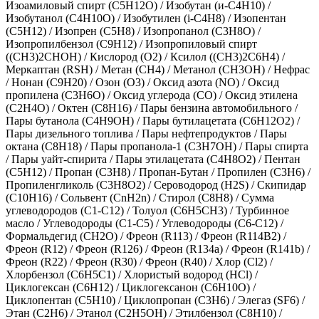
Изоамиловый спирт (C5H12O)
/
Изобутан (и-C4H10)
/
Изобутанол (C4H10O)
/
Изобутилен (i-С4Н8)
/
Изопентан
(C5H12)
/
Изопрен (С5Н8)
/
Изопропанол (C3H8O)
/
Изопропилбензол (C9H12)
/
Изопропиловый спирт
((CH3)2CHOH)
/
Кислород (O2)
/
Ксилол ((СН3)2С6Н4)
/
Меркаптан (RSH)
/
Метан (CH4)
/
Метанол (CH3OH)
/
Нефрас
/
Нонан (C9H20)
/
Озон (O3)
/
Оксид азота (NO)
/
Оксид
пропилена (C3H6O)
/
Оксид углерода (CO)
/
Оксид этилена
(C2H4O)
/
Октен (С8Н16)
/
Пары бензина автомобильного
/
Пары бутанола (C4H9OH)
/
Пары бутилацетата (C6H12O2)
/
Пары дизельного топлива
/
Пары нефтепродуктов
/
Пары
октана (C8H18)
/
Пары пропанола-1 (C3H7OH)
/
Пары спирта
/
Пары уайт-спирита
/
Пары этилацетата (C4H8O2)
/
Пентан
(C5H12)
/
Пропан (C3H8)
/
Пропан-Бутан
/
Пропилен (C3H6)
/
Пропиленгликоль (С3H8O2)
/
Сероводород (H2S)
/
Скипидар
(С10Н16)
/
Сольвент (СnН2n)
/
Стирол (С8Н8)
/
Сумма
углеводородов (С1-С12)
/
Толуол (C6H5CH3)
/
Турбинное
масло
/
Углеводороды (С1-С5)
/
Углеводороды (С6-С12)
/
Формальдегид (CH2O)
/
Фреон (R113)
/
Фреон (R114В2)
/
Фреон (R12)
/
Фреон (R126)
/
Фреон (R134а)
/
Фреон (R141b)
/
Фреон (R22)
/
Фреон (R30)
/
Фреон (R40)
/
Хлор (Cl2)
/
Хлорбензол (С6Н5С1)
/
Хлористый водород (HCl)
/
Циклогексан (C6H12)
/
Циклогексанон (C6H10O)
/
Циклопентан (C5H10)
/
Циклопропан (С3Н6)
/
Элегаз (SF6)
/
Этан (C2H6)
/
Этанол (C2H5OH)
/
Этилбензол (C8H10)
/