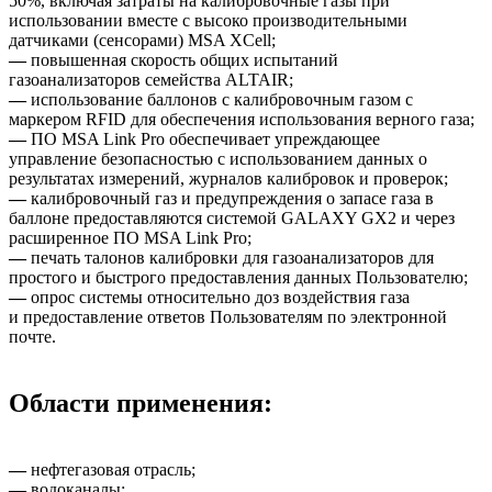
50%, включая затраты на калибровочные газы при
использовании вместе с высоко производительными
датчиками (сенсорами) MSA XCell;
—
повышенная скорость общих испытаний
газоанализаторов семейства ALTAIR;
—
использование баллонов с калибровочным газом с
маркером RFID для обеспечения использования верного газа;
—
ПО MSA Link Pro обеспечивает упреждающее
управление безопасностью с использованием данных о
результатах измерений, журналов калибровок и проверок;
—
калибровочный газ и предупреждения о запасе газа в
баллоне предоставляются системой GALAXY GX2 и через
расширенное ПО MSA Link Pro;
—
печать талонов калибровки для газоанализаторов для
простого и быстрого предоставления данных Пользователю;
—
опрос системы относительно доз воздействия газа
и предоставление ответов Пользователям по электронной
почте.
Области применения:
—
нефтегазовая отрасль;
—
водоканалы;