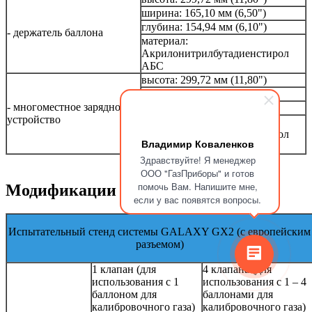
ширина: 165,10 мм (6,50")
глубина: 154,94 мм (6,10")
- держатель баллона
материал:
Акрилонитрилбутадиенстирол
АБС
высота: 299,72 мм (11,80")
ширина: 165,10 мм (6,50")
- многоместное зарядное
глубина: 163,58 мм (6,44")
устройство
материал:
Акрилонитрилбутадиенстирол
Владимир Коваленков
АБС
Здравствуйте! Я менеджер
ООО "ГазПриборы" и готов
помочь Вам. Напишите мне,
Модификации
если у вас появятся вопросы.
Испытательный стенд системы GALAXY GX2 (с европейским
разъемом)
1 клапан (для
4 клапана (для
использования с 1
использования с 1 – 4
баллоном для
баллонами для
калибровочного газа)
калибровочного газа)