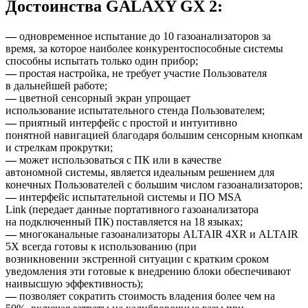
Достоинства GALAXY GX 2:
—
одновременное испытание до 10 газоанализаторов за
время, за которое наиболее конкурентоспособные системы
способны испытать только один прибор;
—
простая настройка, не требует участие Пользователя
в дальнейшей работе;
—
цветной сенсорный экран упрощает
использование испытательного стенда Пользователем;
—
приятный интерфейс с простой и интуитивно
понятной навигацией благодаря большим сенсорным кнопкам
и стрелкам прокрутки;
—
может использоваться с ПК или в качестве
автономной системы, является идеальным решением для
конечных Пользователей с большим числом газоанализаторов;
—
интерфейс испытательной системы и ПО MSA
Link (передает данные портативного газоанализатора
на подключенный ПК) поставляется на 18 языках;
—
многоканальные газоанализаторы ALTAIR 4XR и ALTAIR
5X всегда готовы к использованию (при
возникновении экстренной ситуации с кратким сроком
уведомления эти готовые к внедрению блоки обеспечивают
наивысшую эффективность);
—
позволяет сократить стоимость владения более чем на