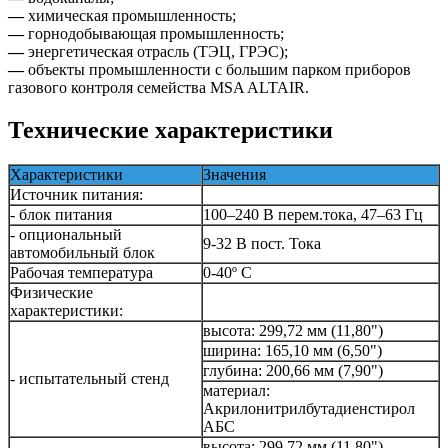
—
химическая промышленность;
—
горнодобывающая промышленность;
—
энергетическая отрасль (ТЭЦ, ГРЭС);
—
объекты промышленности с большим парком приборов
газового контроля семейства MSA ALTAIR.
Технические характеристики
Характеристики
Значения
Источник питания:
- блок питания
100–240 В перем.тока, 47–63 Гц
- опциональный
9-32 В пост. Тока
автомобильный блок
Рабочая температура
0‐40º C
Физические
характеристики:
высота: 299,72 мм (11,80")
ширина: 165,10 мм (6,50")
глубина: 200,66 мм (7,90")
- испытательный стенд
материал:
Акрилонитрилбутадиенстирол
АБС
высота: 299,72 мм (11,80")