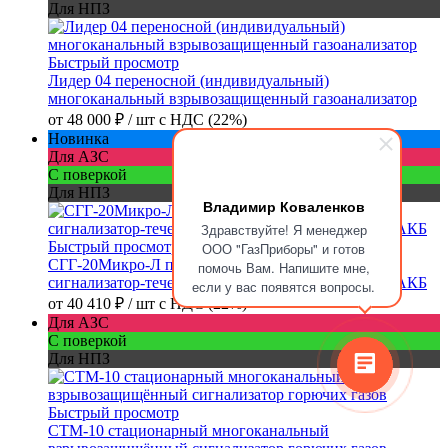
Для НПЗ
Быстрый просмотр
Лидер 04 переносной (индивидуальный)
многоканальный взрывозащищенный газоанализатор
от
48 000 ₽
/ шт
с НДС (22%)
Новинка
Для АЗС
С поверкой
Для НПЗ
Владимир Коваленков
Здравствуйте! Я менеджер
Быстрый просмотр
ООО "ГазПриборы" и готов
СГГ-20Микро-Л переносной (индивидуальный)
помочь Вам. Напишите мне,
сигнализатор-течеискатель горючих газов с Li-ion АКБ
если у вас появятся вопросы.
от
40 410 ₽
/ шт
с НДС (22%)
Для АЗС
С поверкой
Для НПЗ
Быстрый просмотр
СТМ-10 стационарный многоканальный