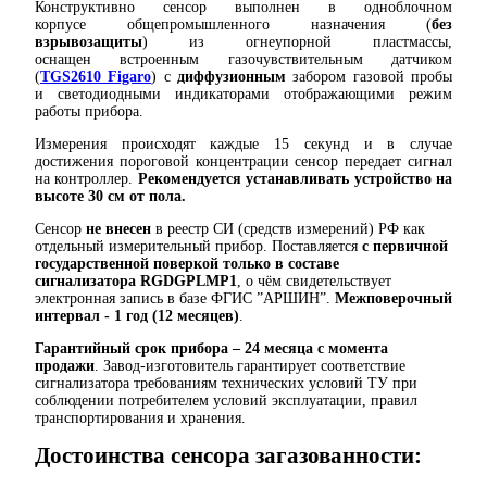
Конструктивно сенсор выполнен в одноблочном
корпусе общепромышленного назначения (
без
взрывозащиты
) из огнеупорной пластмассы,
оснащен встроенным газочувствительным датчиком
(
TGS2610
Figaro
) с
диффузионным
забором газовой пробы
и светодиодными индикаторами отображающими режим
работы прибора.
Измерения происходят каждые 15 секунд и в случае
достижения пороговой концентрации сенсор передает сигнал
на контроллер.
Рекомендуется устанавливать устройство на
высоте 30 см от пола.
Сенсор
не внесен
в реестр СИ (средств измерений) РФ как
отдельный измерительный прибор. Поставляется
с первичной
государственной поверкой только в составе
сигнализатора
RGDGPLMP1
, о чём свидетельствует
электронная запись в базе ФГИС ”АРШИН”.
Межповерочный
интервал - 1 год (12 месяцев)
.
Гарантийный срок прибора – 24 месяца с момента
продажи
. Завод-изготовитель гарантирует соответствие
сигнализатора требованиям технических условий ТУ при
соблюдении потребителем условий эксплуатации, правил
транспортирования и хранения.
Достоинства
сенсора загазованности
: