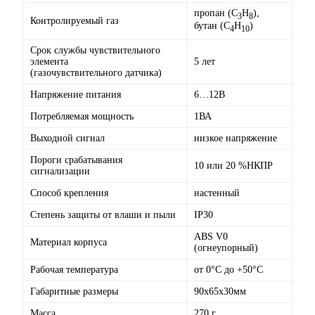
пропан (С
Н
),
3
8
Контролируемый газ
бутан (С
Н
)
4
10
Срок службы чувствительного
элемента
5 лет
(газочувствительного датчика)
Напряжение питания
6…12В
Потребляемая мощность
1ВА
Выходной сигнал
низкое напряжение
Пороги срабатывания
10 или 20 %НКПР
сигнализации
Способ крепления
настенный
Степень защиты от влаши и пыли
IP30
ABS V0
Материал корпуса
(огнеупорный)
Рабочая температура
от 0°С до +50°С
Габаритные размеры
90х65х30мм
Масса
270 г