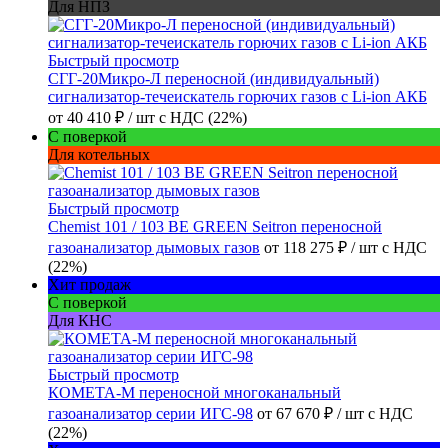
Для НПЗ
Быстрый просмотр
СГГ-20Микро-Л переносной (индивидуальный)
сигнализатор-течеискатель горючих газов с Li-ion АКБ
от
40 410 ₽
/ шт
с НДС (22%)
С поверкой
Для котельных
Быстрый просмотр
Chemist 101 / 103 BE GREEN Seitron переносной
газоанализатор дымовых газов
от
118 275 ₽
/ шт
с НДС
(22%)
Хит продаж
С поверкой
Для КНС
Быстрый просмотр
КОМЕТА-М переносной многоканальный
газоанализатор серии ИГС-98
от
67 670 ₽
/ шт
с НДС
(22%)