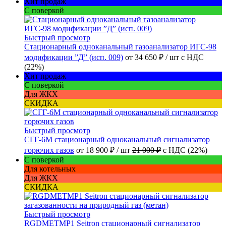
Хит продаж
С поверкой
Быстрый просмотр
Стационарный одноканальный газоанализатор ИГС-98
модификации ”Д” (исп. 009)
от
34 650 ₽
/ шт
с НДС
(22%)
Хит продаж
С поверкой
Для ЖКХ
СКИДКА
Быстрый просмотр
СГГ-6М стационарный одноканальный сигнализатор
горючих газов
от
18 900 ₽
/ шт
21 000 ₽
с НДС (22%)
С поверкой
Для котельных
Для ЖКХ
СКИДКА
Быстрый просмотр
RGDMETMP1 Seitron стационарный сигнализатор