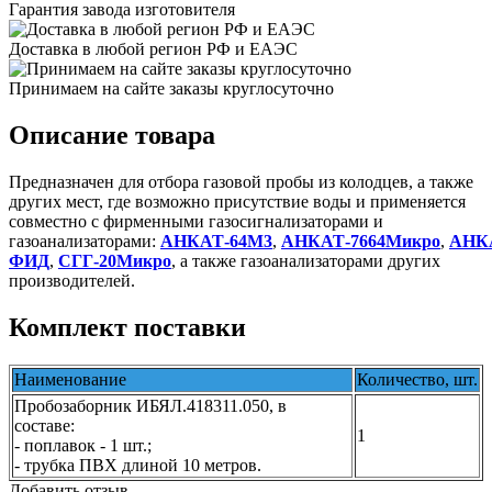
Гарантия завода изготовителя
Доставка в любой регион РФ и ЕАЭС
Принимаем на сайте заказы круглосуточно
Описание товара
Предназначен для отбора газовой пробы из колодцев, а также
других мест, где возможно присутствие воды и применяется
совместно с фирменными газосигнализаторами и
газоанализаторами:
АНКАТ-64М3
,
АНКАТ-7664Микро
,
АНКА
ФИД
,
СГГ-20Микро
, а также газоанализаторами других
производителей.
Комплект поставки
Наименование
Количество, шт.
Пробозаборник ИБЯЛ.418311.050, в
составе:
1
- поплавок - 1 шт.;
- трубка ПВХ длиной 10 метров.
Добавить отзыв