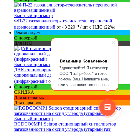
Быстрый просмотр
ФП-22 газоанализатор-течеискатель переносной
взрывозащищенный
от
43 320 ₽
/ шт
с НДС (22%)
Рекомендуем
С поверкой
Для НПЗ
Владимир Коваленков
Быстрый просмотр
Здравствуйте! Я менеджер
ДАК стационарный взрывозащищенный
ООО "ГазПриборы" и готов
одноканальный датчик-газоанализатор оптический
помочь Вам. Напишите мне,
(инфракрасный)
от
130 310 ₽
/ шт
с НДС (22%)
если у вас появятся вопросы.
С поверкой
СКИДКА
Для котельных
Для парковок
Быстрый просмотр
RGDCO0MP1 Seitron стационарный сигнализатор
загазованности на оксид углерода (угарный газ)