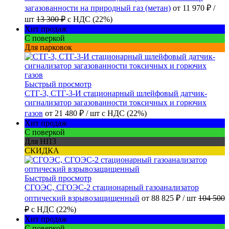
загазованности на природный газ (метан)
от
11 970 ₽
/
шт
13 300 ₽
с НДС (22%)
Хит продаж
С поверкой
Для парковок
Быстрый просмотр
СТГ-3, СТГ-3-И стационарный шлейфовый датчик-
сигнализатор загазованности токсичных и горючих
газов
от
21 480 ₽
/ шт
с НДС (22%)
Хит продаж
С поверкой
Для НПЗ
СКИДКА
Быстрый просмотр
СГОЭС, СГОЭС-2 стационарный газоанализатор
оптический взрывозащищенный
от
88 825 ₽
/ шт
104 500
₽
с НДС (22%)
Хит продаж
С поверкой