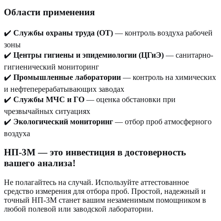
Области применения
✔️
Службы охраны труда (ОТ)
— контроль воздуха рабочей
зоны
✔️
Центры гигиены и эпидемиологии (ЦГиЭ)
— санитарно-
гигиенический мониторинг
✔️
Промышленные лаборатории
— контроль на химических
и нефтеперерабатывающих заводах
✔️
Службы МЧС и ГО
— оценка обстановки при
чрезвычайных ситуациях
✔️
Экологический мониторинг
— отбор проб атмосферного
воздуха
НП-3М — это инвестиция в достоверность
вашего анализа!
Не полагайтесь на случай. Используйте аттестованное
средство измерения для отбора проб. Простой, надежный и
точный НП-3М станет вашим незаменимым помощником в
любой полевой или заводской лаборатории.