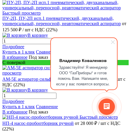
Быстрый просмотр
ПУ-2П, ПУ-2П исп.1 пневматический, двухканальный,
универсальный, переносной, неавтоматический аспиратор
от
125 500 ₽
/ шт
с НДС (22%)
В корзину
Подробнее
Купить в 1 клик
Сравнение
В избранное
Под заказ
Владимир Коваленков
С поверкой
Здравствуйте! Я менеджер
Быстрый
ООО "ГазПриборы" и готов
просмотр
помочь Вам. Напишите мне,
АМ-5Е аспиратор сильфонный переносной
от 32 330 ₽
/ шт
с
если у вас появятся вопросы.
НДС (22%)
В корзину
Подробнее
Купить в 1 клик
Сравнение
В избранное
Под заказ
Быстрый просмотр
НП-4 насос-пробоотборник ручной
от 28 000 ₽
/ шт
с НДС
(22%)