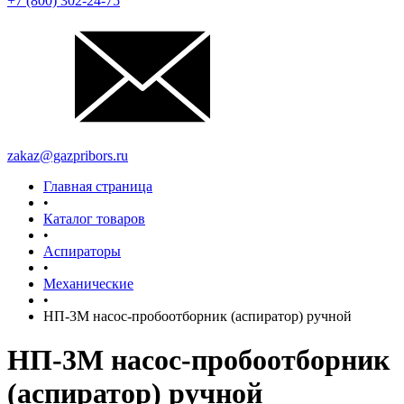
+7 (800) 302-24-75
zakaz@gazpribors.ru
Главная страница
•
Каталог товаров
•
Аспираторы
•
Механические
•
НП-3М насос-пробоотборник (аспиратор) ручной
НП-3М насос-пробоотборник
(аспиратор) ручной