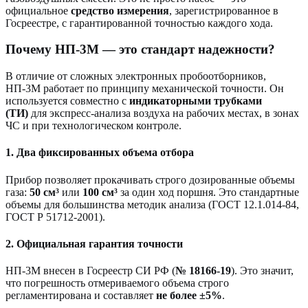
официальное
средство измерения
, зарегистрированное в
Госреестре, с гарантированной точностью каждого хода.
Почему НП-3М — это стандарт надежности?
В отличие от сложных электронных пробоотборников,
НП-3М работает по принципу механической точности. Он
используется совместно с
индикаторными трубками
(ТИ)
для экспресс-анализа воздуха на рабочих местах, в зонах
ЧС и при технологическом контроле.
1. Два фиксированных объема отбора
Прибор позволяет прокачивать строго дозированные объемы
газа:
50 см³
или
100 см³
за один ход поршня. Это стандартные
объемы для большинства методик анализа (ГОСТ 12.1.014-84,
ГОСТ Р 51712-2001).
2. Официальная гарантия точности
НП-3М внесен в Госреестр СИ РФ (
№ 18166-19
). Это значит,
что погрешность отмериваемого объема строго
регламентирована и составляет
не более ±5%
.