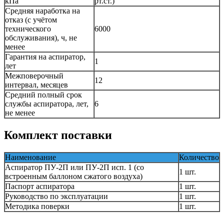
кПа
рт.ст.)
Средняя наработка на
отказ (с учётом
технического
6000
обслуживания), ч, не
менее
Гарантия на аспиратор,
1
лет
Межповерочный
12
интервал, месяцев
Средний полный срок
службы аспиратора, лет,
6
не менее
Комплект поставки
Наименование
Количество
Аспиратор ПУ-2П или ПУ-2П исп. 1 (со
1 шт.
встроенным баллоном сжатого воздуха)
Паспорт аспиратора
1 шт.
Руководство по эксплуатации
1 шт.
Методика поверки
1 шт.