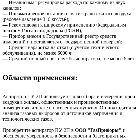
—
Независимая регулировка расхода по каждому из двух
каналов;
—
Пневматическое питание от магистрали сжатого воздуха
(рабочее давление 3–6 кгс/см²);
—
Рекомендован к широкому применению Федеральным
центром Госсанэпиднадзора (ГСЭН);
—
Прибор внесен в Государственный реестр средств
измерений и поставляется с государственной поверкой;
—
Средняя наработка на отказ (с учётом технического
обслуживания), не менее 6000 ч;
—
Средний полный срок службы аспиратора, не менее 6 лет.
Области применения:
Аспиратор ПУ-2П используется для отбора и измерения проб
воздуха в жилых, общественных и производственных
помещениях, а также в населенных пунктах. Он подходит для
анализа газовых выбросов от источников загрязнения и
технологических газов.
Приобретите аспиратор ПУ-2П в
ООО "ГазПриборы"
и
обеспечьте уверенность в безопасности и благоприятных