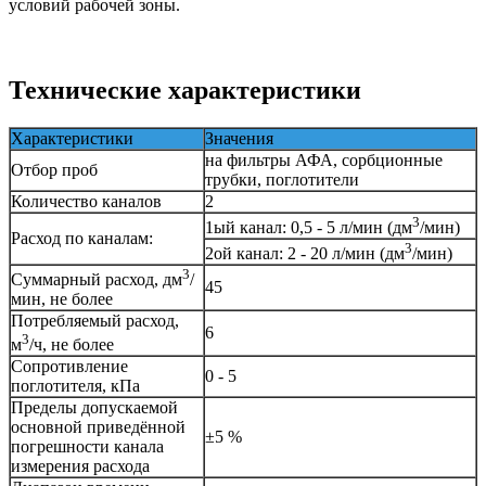
условий рабочей зоны.
Технические характеристики
Характеристики
Значения
на фильтры АФА, сорбционные
Отбор проб
трубки, поглотители
Количество каналов
2
3
1ый канал: 0,5 - 5 л/мин (дм
/мин)
Расход по каналам:
3
2ой канал: 2 - 20 л/мин (дм
/мин)
3
Суммарный расход, дм
/
45
мин, не более
Потребляемый расход,
6
3
м
/ч, не более
Сопротивление
0 - 5
поглотителя, кПа
Пределы допускаемой
основной приведённой
±5 %
погрешности канала
измерения расхода