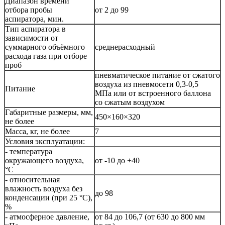
Диапазон времени
отбора пробы
от 2 до 99
аспиратора, мин.
Тип аспиратора в
зависимости от
суммарного объёмного
среднерасходный
расхода газа при отборе
проб
пневматическое питание от сжатого
воздуха из пневмосети 0,3-0,5
Питание
МПа или от встроенного баллона
со сжатым воздухом
Габаритные размеры, мм,
450×160×320
не более
Масса, кг, не более
7
Условия эксплуатации:
- температура
окружающего воздуха,
от -10 до +40
°C
- относительная
влажность воздуха без
до 98
конденсации (при 25 °C),
%
- атмосферное давление,
от 84 до 106,7 (от 630 до 800 мм