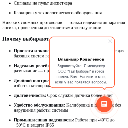
Сигналы на пульт диспетчера
Блокировку технологического оборудования
Никаких сложных протоколов — только надежная аппаратная
логика, проверенная десятилетиями эксплуатации.
Почему выбирают СТГ-3-О
?
2
Простота и экономичность:
Оптимальное решение для
базовых систем газового контроля
Владимир Коваленков
Здравствуйте! Я менеджер
Надежная релейная логика:
"Сухие" контакты на
ООО "ГазПриборы" и готов
размыкание — прямой и понятный сигнал тревоги
помочь Вам. Напишите мне,
Двойной контроль:
Защита и от недостатка, и от
если у вас появятся вопросы.
избытка кислорода
Долговечность:
Срок службы датчика более 3 лет
Удобство обслуживания:
Калибровка и демонтаж без
нарушения работы системы
Промышленная надежность:
Работа при -40°C до
+50°C и защита IP65