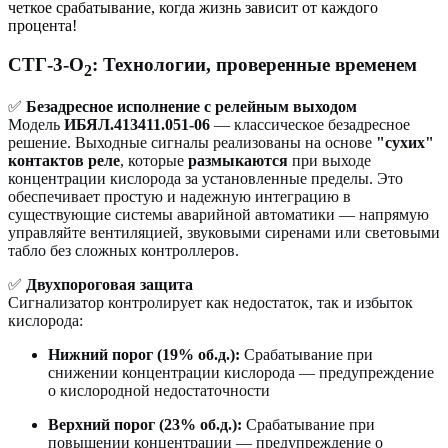
четкое срабатывание, когда жизнь зависит от каждого
процента!
СТГ-3-О
: Технологии, проверенные временем
2
✅
Безадресное исполнение с релейным выходом
Модель
ИБЯЛ.413411.051-06
— классическое безадресное
решение. Выходные сигналы реализованы на основе
"сухих"
контактов реле
, которые
размыкаются
при выходе
концентрации кислорода за установленные пределы. Это
обеспечивает простую и надежную интеграцию в
существующие системы аварийной автоматики — напрямую
управляйте вентиляцией, звуковыми сиренами или световыми
табло без сложных контроллеров.
✅
Двухпороговая защита
Сигнализатор контролирует как недостаток, так и избыток
кислорода:
Нижний порог (19% об.д.):
Срабатывание при
снижении концентрации кислорода — предупреждение
о кислородной недостаточности
Верхний порог (23% об.д.):
Срабатывание при
повышении концентрации — предупреждение о