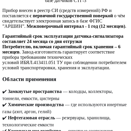
Прибор внесен в реестр СИ (средств измерений) РФ и
поставляется
с первичной государственной поверкой
о чём
свидетельствует электронная запись в базе ФГИС
”АРШИН”.
Межповерочный интервал - 1 год (12 месяцев)
.
Гарантийный срок эксплуатации датчика-сигнализатора
составляет 24 месяца со дня отгрузки
Потребителю, включая гарантийный срок хранения – 6
месяцев
. Завод-изготовитель гарантирует соответствие
прибора требованиям технических
условий ИБЯЛ.413411.051 ТУ при соблюдении потребителем
условий транспортировки, хранения и эксплуатации.
Области применения
✔️
Замкнутые пространства
— колодцы, коллекторы,
тоннели, емкости, цистерны
✔️
Химические производства
— где используются инертные
газы (азот, аргон, гелий)
✔️
Нефтегазовая отрасль
— резервуары, хранилища,
технологические емкости
✔️
Коммунальное хозяйство
— очистные сооружения,