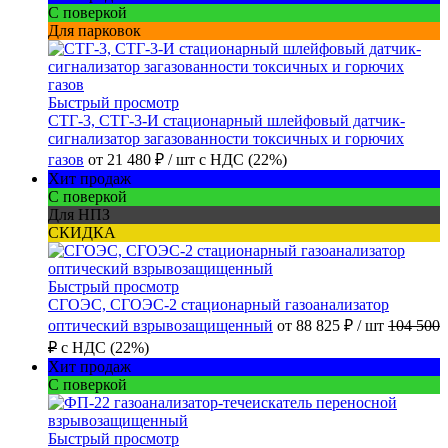
С поверкой
Для парковок
Быстрый просмотр
СТГ-3, СТГ-3-И стационарный шлейфовый датчик-
сигнализатор загазованности токсичных и горючих
газов
от
21 480 ₽
/ шт
с НДС (22%)
Хит продаж
С поверкой
Для НПЗ
СКИДКА
Быстрый просмотр
СГОЭС, СГОЭС-2 стационарный газоанализатор
оптический взрывозащищенный
от
88 825 ₽
/ шт
104 500
₽
с НДС (22%)
Хит продаж
С поверкой
Быстрый просмотр