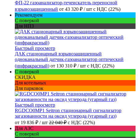
ФП-22 газоанализатор-течеискатель переносной
взрывозащищенный
от
43 320 ₽
/ шт
с НДС (22%)
Рекомендуем
С поверкой
Для НПЗ
Быстрый просмотр
ДАК стационарный взрывозащищенный
одноканальный датчик-газоанализатор оптический
(инфракрасный)
от
130 310 ₽
/ шт
с НДС (22%)
С поверкой
СКИДКА
Для котельных
Для парковок
Быстрый просмотр
RGDCO0MP1 Seitron стационарный сигнализатор
загазованности на оксид углерода (угарный газ)
от
19 836 ₽
/ шт
22 040 ₽
с НДС (22%)
Для АЗС
С поверкой