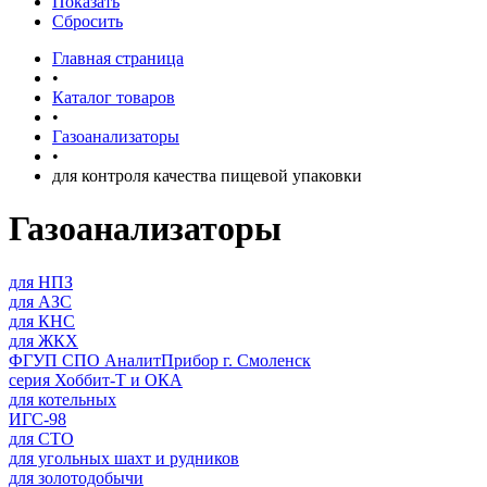
Показать
Сбросить
Главная страница
•
Каталог товаров
•
Газоанализаторы
•
для контроля качества пищевой упаковки
Газоанализаторы
для НПЗ
для АЗС
для КНС
для ЖКХ
ФГУП СПО АналитПрибор г. Смоленск
серия Хоббит-Т и ОКА
для котельных
ИГС-98
для СТО
для угольных шахт и рудников
для золотодобычи