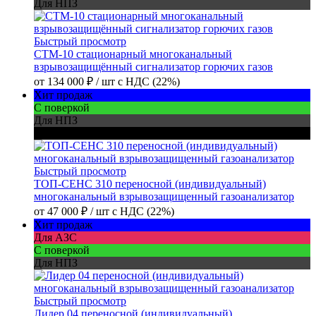
Для НПЗ
Быстрый просмотр
СТМ-10 стационарный многоканальный
взрывозащищённый сигнализатор горючих газов
от
134 000 ₽
/ шт
с НДС (22%)
Хит продаж
С поверкой
Для НПЗ
Для шахт
Быстрый просмотр
ТОП-СЕНС 310 переносной (индивидуальный)
многоканальный взрывозащищенный газоанализатор
от
47 000 ₽
/ шт
с НДС (22%)
Хит продаж
Для АЗС
С поверкой
Для НПЗ
Быстрый просмотр
Лидер 04 переносной (индивидуальный)