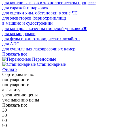
для контроля газов в технологическом процессе
для гаражей и парковок
для оценки хим. обстановки в зоне ЧС
для элеваторов (зернохранилищ)
в машино и судостроении
для контроля качества пищевой упаковки
✖
для космодромов
для ферм и животноводческих хозяйств
для АЭС
для сушильных лакокрасочных камер
Показать все
Переносные
Стационарные
Фильтр
Сортировать по:
популярности
популярности
алфавиту
увеличению цены
уменьшению цены
Показать по:
30
30
60
90