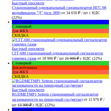
Быстрый просмотр
Стационарный одноканальный газоанализатор ИГС-98
модификации ”Д” (исп. 009)
от
34 650 ₽
/ шт
с НДС
(22%)
Хит продаж
С поверкой
Для ЖКХ
СКИДКА
Быстрый просмотр
СГГ-6М стационарный одноканальный сигнализатор
горючих газов
от
18 900 ₽
/ шт
21 000 ₽
с НДС (22%)
С поверкой
Для котельных
Для ЖКХ
СКИДКА
Быстрый просмотр
RGDMETMP1 Seitron стационарный сигнализатор
загазованности на природный газ (метан)
от
11 970 ₽
/
шт
13 300 ₽
с НДС (22%)
Хит продаж