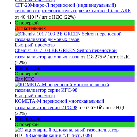
СГГ-20Микро-Л переносной (индивидуальный)
сигнализатор-течеискатель горючих газов с Li-ion АКБ
от
40 410 ₽
/ шт
с НДС (22%)
С поверкой
Для котельных
Быстрый просмотр
Chemist 101 / 103 BE GREEN Seitron переносной
газоанализатор дымовых газов
от
118 275 ₽
/ шт
с НДС
(22%)
Хит продаж
С поверкой
Для КНС
Быстрый просмотр
КОМЕТА-М переносной многоканальный
газоанализатор серии ИГС-98
от
67 670 ₽
/ шт
с НДС
(22%)
Хит продаж
С поверкой