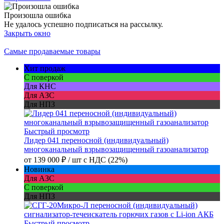
Произошла ошибка
Не удалось успешно подписаться на рассылку.
Закрыть окно
Самые продаваемые товары
Хит продаж
С поверкой
Для КНС
Для АЗС
Для НПЗ
Быстрый просмотр
Лидер 041 переносной (индивидуальный)
многоканальный взрывозащищенный газоанализатор
от
139 000 ₽
/ шт
с НДС (22%)
Новинка
Для АЗС
С поверкой
Для НПЗ
Быстрый просмотр