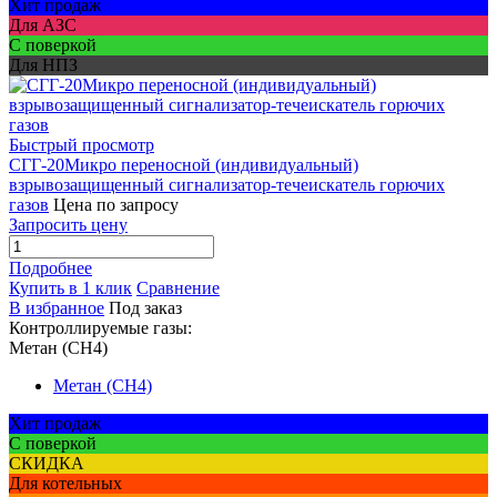
Хит продаж
Для АЗС
С поверкой
Для НПЗ
Быстрый просмотр
СГГ-20Микро переносной (индивидуальный)
взрывозащищенный сигнализатор-течеискатель горючих
газов
Цена по запросу
Запросить цену
Подробнее
Купить в 1 клик
Сравнение
В избранное
Под заказ
Контроллируемые газы:
Метан (CH4)
Метан (CH4)
Хит продаж
С поверкой
СКИДКА
Для котельных