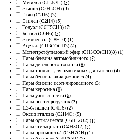
Метанол (CH3OH)
(7)
Этанол (C2H5OH)
(9)
Этан (C2H6)
(3)
Этилен (C2H4)
(5)
Толуол (C6H5CH3)
(7)
Бензол (C6H6)
(7)
Этилбензол (C8H10)
(1)
Ацетон (CH3COCH3)
(4)
Метилтретбутиловый эфир (CH3СО(CH3)3)
(1)
Пары бензина автомобильного
(7)
Пары дизельного топлива
(8)
Пары топлива для реактивных двигателей
(4)
Пары бензина авиационного
(4)
Пары бензина неэтилированного
(3)
Пары керосина
(8)
Пары уайт-спирита
(6)
Пары нефтепродуктов
(2)
1.3-бутадиен (C4H6)
(2)
Оксид этилена (C2H4O)
(5)
Пары бутилацетата (C6H12O2)
(1)
Пары этилацетата (C4H8O2)
(2)
Пары пропанола-1 (C3H7OH)
(1)
Пары бутанола (C4H9OH)
(3)