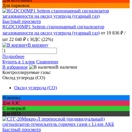
Для котельных
Для парковок
Быстрый просмотр
RGDCO0MP1 Seitron стационарный сигнализатор
загазованности на оксид углерода (угарный газ)
от 19 836 ₽
/
шт
22 040 ₽
с НДС (22%)
В корзину
Подробнее
Купить в 1 клик
Сравнение
В избранное
В наличии
Контроллируемые газы:
Оксид углерода (CO)
Оксид углерода (CO)
Новинка
Для АЗС
С поверкой
Для НПЗ
Быстрый просмотр