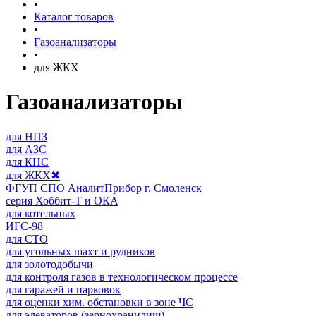
•
Каталог товаров
•
Газоанализаторы
•
для ЖКХ
Газоанализаторы
для НПЗ
для АЗС
для КНС
для ЖКХ
✖
ФГУП СПО АналитПрибор г. Смоленск
серия Хоббит-Т и ОКА
для котельных
ИГС-98
для СТО
для угольных шахт и рудников
для золотодобычи
для контроля газов в технологическом процессе
для гаражей и парковок
для оценки хим. обстановки в зоне ЧС
для элеваторов (зернохранилищ)