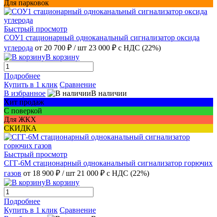
Для парковок
Быстрый просмотр
СОУ1 стационарный одноканальный сигнализатор оксида
углерода
от 20 700 ₽
/ шт
23 000 ₽
с НДС (22%)
В корзину
Подробнее
Купить в 1 клик
Сравнение
В избранное
В наличии
Хит продаж
С поверкой
Для ЖКХ
СКИДКА
Быстрый просмотр
СГГ-6М стационарный одноканальный сигнализатор горючих
газов
от 18 900 ₽
/ шт
21 000 ₽
с НДС (22%)
В корзину
Подробнее
Купить в 1 клик
Сравнение