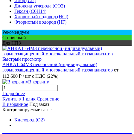
Хлор (Cl2)
Диоксид углерода (CO2)
Гексан (C6H14)
Хлористый водород (HCl)
Фтористый водород (HF)
Рекомендуем
С поверкой
Для НПЗ
Быстрый просмотр
АНКАТ-64М3 переносной (индивидуальный)
взрывозащищенный многоканальный газоанализатор
от
112 600 ₽
/ шт
с НДС (22%)
В корзину
Подробнее
Купить в 1 клик
Сравнение
В избранное
Под заказ
Контроллируемые газы:
Кислород (O2)