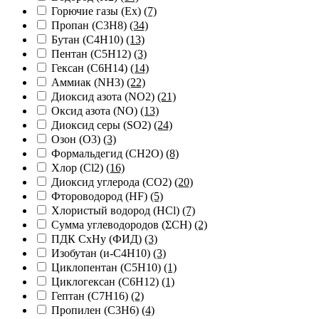
Горючие газы (Ex)
(7)
Пропан (C3H8)
(34)
Бутан (C4H10)
(13)
Пентан (C5H12)
(3)
Гексан (C6H14)
(14)
Аммиак (NH3)
(22)
Диоксид азота (NO2)
(21)
Оксид азота (NO)
(13)
Диоксид серы (SO2)
(24)
Озон (O3)
(3)
Формальдегид (CH2O)
(8)
Хлор (Cl2)
(16)
Диоксид углерода (CO2)
(20)
Фтороводород (HF)
(5)
Хлористый водород (HCl)
(7)
Сумма углеводородов (ΣСН)
(2)
ПДК СхНу (ФИД)
(3)
Изобутан (и-C4H10)
(3)
Циклопентан (C5H10)
(1)
Циклогексан (C6H12)
(1)
Гептан (C7H16)
(2)
Пропилен (C3H6)
(4)