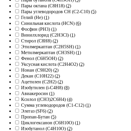
Пары октана (C8H18)
(2)
Пары углеводородов CH (C2-C10)
(5)
Гелий (He)
(1)
Синильная кислота (HCN)
(6)
Фосфин (PH3)
(1)
Винилхлорид (C2H3Cl)
(1)
Стирол (С8Н8)
(2)
Этилмеркаптан (C2H5SH)
(1)
Метилмеркаптан (CH3SH)
(1)
Фенол (C6H5OH)
(2)
Уксусная кислота (C2H4O2)
(2)
Нонан (C9H20)
(2)
Декан (C10H22)
(2)
Ацетилен (С2Н2)
(2)
Изобутилен (i-С4Н8)
(8)
Авиакеросин
(1)
Ксилол ((СН3)2С6Н4)
(4)
Сумма углеводородов (С1-С12)
(1)
Элегаз (SF6)
(2)
Пропан-Бутан
(5)
Циклогексанон (C6H10O)
(1)
Изобутанол (C4H10O)
(2)