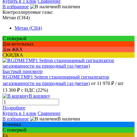
Купить в 1 клик
Сравнение
В избранное
В наличии
Контроллируемые газы:
Метан (CH4)
Метан (CH4)
С поверкой
Для котельных
Для ЖКХ
СКИДКА
Быстрый просмотр
RGDMETMP1 Seitron стационарный сигнализатор
загазованности на природный газ (метан)
от 11 970 ₽
/ шт
13 300 ₽
с НДС (22%)
В корзину
Подробнее
Купить в 1 клик
Сравнение
В избранное
В наличии
Новинка
С поверкой
Ex