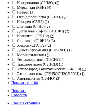
Изопропанол (C3H8O)
(2)
Меркаптан (RSH)
(4)
Нефрас
(3)
Оксид пропилена (C3H6O)
(2)
Изопрен (С5Н8)
(2)
Дивинил (С4Н6)
(2)
Диэтиловый эфир (С4Н10О)
(2)
Изопентан (C5H12)
(2)
Скипидар (С10Н16)
(3)
Хладон (CHClF2)
(2)
Диметилформамид (C3H7NO)
(1)
Метилэтилкетон
(3)
Тетрахлорэтилен (C2Cl4)
(1)
Трихлорэтилен (C2HCl3)
(1)
Углеводороды алифатические (С4-С10)
(1)
Этилцеллозольв (C2H5OCH2CH2OH)
(1)
Ацетальдегид (С2H4O)
(2)
Показать ещё 84
Показать
Сбросить
Главная страница