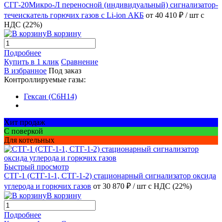
СГГ-20Микро-Л переносной (индивидуальный) сигнализатор-
течеискатель горючих газов с Li-ion АКБ
от 40 410 ₽
/ шт
с
НДС (22%)
В корзину
Подробнее
Купить в 1 клик
Сравнение
В избранное
Под заказ
Контроллируемые газы:
Гексан (C6H14)
Хит продаж
С поверкой
Для котельных
Быстрый просмотр
СТГ-1 (СТГ-1-1, СТГ-1-2) стационарный сигнализатор оксида
углерода и горючих газов
от 30 870 ₽
/ шт
с НДС (22%)
В корзину
Подробнее