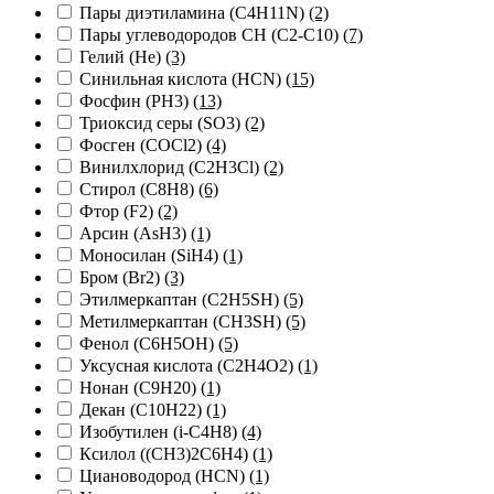
Пары диэтиламина (C4H11N)
(2)
Пары углеводородов CH (C2-C10)
(7)
Гелий (He)
(3)
Синильная кислота (HCN)
(15)
Фосфин (PH3)
(13)
Триоксид серы (SO3)
(2)
Фосген (СОCl2)
(4)
Винилхлорид (C2H3Cl)
(2)
Стирол (С8Н8)
(6)
Фтор (F2)
(2)
Арсин (AsH3)
(1)
Моносилан (SiH4)
(1)
Бром (Br2)
(3)
Этилмеркаптан (C2H5SH)
(5)
Метилмеркаптан (CH3SH)
(5)
Фенол (C6H5OH)
(5)
Уксусная кислота (C2H4O2)
(1)
Нонан (C9H20)
(1)
Декан (C10H22)
(1)
Изобутилен (i-С4Н8)
(4)
Ксилол ((СН3)2С6Н4)
(1)
Циановодород (HCN)
(1)