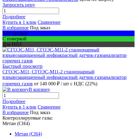
Запросить цену
Подробнее
Купить в 1 клик
Сравнение
В избранное
Под заказ
Хит продаж
С поверкой
Для НПЗ
Быстрый просмотр
СГОЭС-М11, СГОЭС-М11-2 стационарный
взрывозащищенный инфракрасный датчик-газоанализатор
горючих газов
от 140 000 ₽
/ шт
с НДС (22%)
В корзину
Подробнее
Купить в 1 клик
Сравнение
В избранное
Под заказ
Контроллируемые газы:
Метан (CH4)
Метан (CH4)