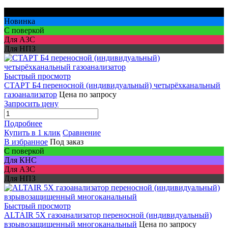
Для шахт
Новинка
С поверкой
Для АЗС
Для НПЗ
Быстрый просмотр
СТАРТ Б4 переносной (индивидуальный) четырёхканальный
газоанализатор
Цена по запросу
Запросить цену
Подробнее
Купить в 1 клик
Сравнение
В избранное
Под заказ
С поверкой
Для КНС
Для АЗС
Для НПЗ
Быстрый просмотр
ALTAIR 5X газоанализатор переносной (индивидуальный)
взрывозащищенный многоканальный
Цена по запросу