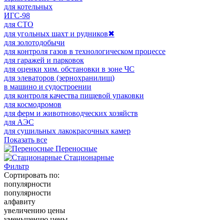
для котельных
ИГС-98
для СТО
для угольных шахт и рудников
✖
для золотодобычи
для контроля газов в технологическом процессе
для гаражей и парковок
для оценки хим. обстановки в зоне ЧС
для элеваторов (зернохранилищ)
в машино и судостроении
для контроля качества пищевой упаковки
для космодромов
для ферм и животноводческих хозяйств
для АЭС
для сушильных лакокрасочных камер
Показать все
Переносные
Стационарные
Фильтр
Сортировать по:
популярности
популярности
алфавиту
увеличению цены
уменьшению цены