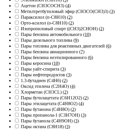
Ацетон (CH3COCH3)
(4)
Метилтретбутиловый эфир (CH3СО(CH3)3)
(3)
Параксилол (п-C8H10)
(2)
Орто-ксилол (о-C8H10)
(2)
Изопропиловый спирт ((CH3)2CHOH)
(2)
Пары бензина автомобильного
(10)
Пары дизельного топлива
(9)
Пары топлива для реактивных двигателей
(6)
Пары бензина авиационного
(7)
Пары бензина неэтилированного
(6)
Пары керосина
(10)
Пары уайт-спирита
(3)
Пары нефтепродуктов
(3)
1.3-бутадиен (C4H6)
(2)
Оксид этилена (C2H4O)
(4)
Хлорметан (CH3CL)
(2)
Пары бутилацетата (C6H12O2)
(2)
Пары этилацетата (C4H8O2)
(4)
Пары бутанона (C4H8O)
(2)
Пары пропанола-1 (C3H7OH)
(3)
Пары бутанола (C4H9OH)
(3)
Пары октана (C8H18)
(3)