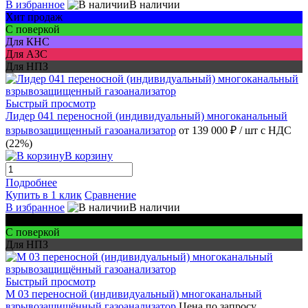
В избранное
В наличии
Хит продаж
С поверкой
Для КНС
Для АЗС
Для НПЗ
Быстрый просмотр
Лидер 041 переносной (индивидуальный) многоканальный
взрывозащищенный газоанализатор
от 139 000 ₽
/ шт
с НДС
(22%)
В корзину
Подробнее
Купить в 1 клик
Сравнение
В избранное
В наличии
Для шахт
С поверкой
Для НПЗ
Быстрый просмотр
М 03 переносной (индивидуальный) многоканальный
взрывозащищённый газоанализатор
Цена по запросу