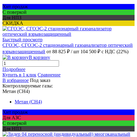
Хит продаж
С поверкой
Для НПЗ
СКИДКА
Быстрый просмотр
СГОЭС, СГОЭС-2 стационарный газоанализатор оптический
взрывозащищенный
от 88 825 ₽
/ шт
104 500 ₽
с НДС (22%)
В корзину
Подробнее
Купить в 1 клик
Сравнение
В избранное
Под заказ
Контроллируемые газы:
Метан (CH4)
Метан (CH4)
Хит продаж
Для АЗС
С поверкой
Для НПЗ