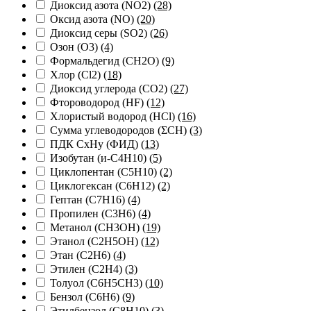
Диоксид азота (NO2)
(28)
Оксид азота (NO)
(20)
Диоксид серы (SO2)
(26)
Озон (O3)
(4)
Формальдегид (CH2O)
(9)
Хлор (Cl2)
(18)
Диоксид углерода (CO2)
(27)
Фтороводород (HF)
(12)
Хлористый водород (HCl)
(16)
Сумма углеводородов (ΣСН)
(3)
ПДК СхНу (ФИД)
(13)
Изобутан (и-C4H10)
(5)
Циклопентан (C5H10)
(2)
Циклогексан (C6H12)
(2)
Гептан (C7H16)
(4)
Пропилен (C3H6)
(4)
Метанол (CH3OH)
(19)
Этанол (C2H5OH)
(12)
Этан (C2H6)
(4)
Этилен (C2H4)
(3)
Толуол (C6H5CH3)
(10)
Бензол (C6H6)
(9)
Этилбензол (C8H10)
(3)