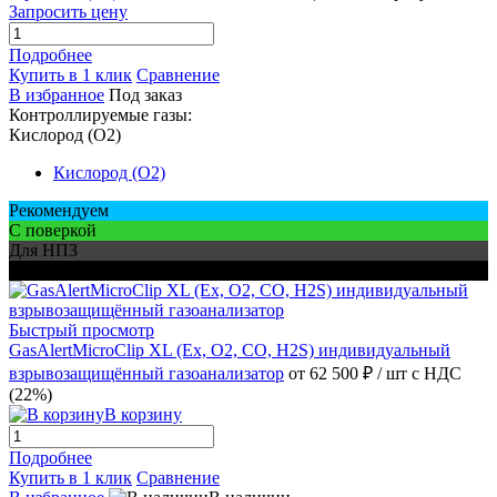
Запросить цену
Подробнее
Купить в 1 клик
Сравнение
В избранное
Под заказ
Контроллируемые газы:
Кислород (O2)
Кислород (O2)
Рекомендуем
С поверкой
Для НПЗ
Для шахт
Быстрый просмотр
GasAlertMicroClip XL (Ex, O2, CO, H2S) индивидуальный
взрывозащищённый газоанализатор
от 62 500 ₽
/ шт
с НДС
(22%)
В корзину
Подробнее
Купить в 1 клик
Сравнение