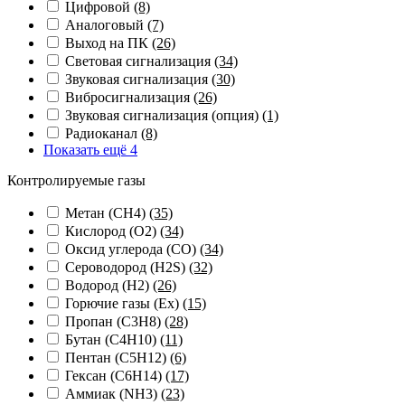
Цифровой
(8)
Аналоговый
(7)
Выход на ПК
(26)
Световая сигнализация
(34)
Звуковая сигнализация
(30)
Вибросигнализация
(26)
Звуковая сигнализация (опция)
(1)
Радиоканал
(8)
Показать ещё 4
Контролируемые газы
Метан (CH4)
(35)
Кислород (O2)
(34)
Оксид углерода (CO)
(34)
Сероводород (H2S)
(32)
Водород (H2)
(26)
Горючие газы (Ex)
(15)
Пропан (C3H8)
(28)
Бутан (C4H10)
(11)
Пентан (C5H12)
(6)
Гексан (C6H14)
(17)
Аммиак (NH3)
(23)