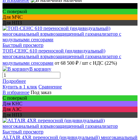
В избранное
В наличии
Для шахт
С поверкой
Для МЧС
Для НПЗ
Быстрый просмотр
ТОП-СЕНС 610 переносной (индивидуальный)
многоканальный взрывозащищенный газоанализатор с
модульными сенсорами
от 68 500 ₽
/ шт
с НДС (22%)
В корзину
Подробнее
Купить в 1 клик
Сравнение
В избранное
Под заказ
С поверкой
Для КНС
Для АЗС
Для НПЗ
Быстрый просмотр
ALTAIR 4XR переносной (индивидуальный) многоканальный