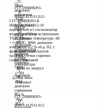
СГГ-20МИКРО-В
ИБЯЛ.413531.012-10
переносной в/з сигнализатор
водорода (Н2) со встроенным
ТХД, рабочая температура -40
÷ (+50) °С, IP68, диапазон
измерения 0-2 % об.д. Н2, с
функцией течеискателя
наличия утечки горючих
газов, с поверкой
Цена по запросу
Запросить
Под заказ