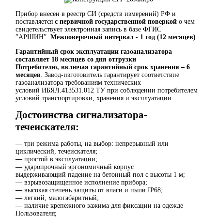
Прибор внесен в реестр СИ (средств измерений) РФ и
поставляется
с первичной государственной поверкой
о чем
свидетельствует электронная запись в базе ФГИС
”АРШИН”.
Межповерочный интервал - 1 год (12 месяцев)
.
Гарантийный срок эксплуатации газоанализатора
составляет 18 месяцев со дня отгрузки
Потребителю, включая гарантийный срок хранения – 6
месяцев
. Завод-изготовитель гарантирует соответствие
газоанализатора требованиям технических
условий ИБЯЛ.413531.012 ТУ при соблюдении потребителем
условий транспортировки, хранения и эксплуатации.
Достоинства сигнализатора-
течеискателя:
—
три режима работы, на выбор: непрерывный или
циклический, течеискателя;
—
простой в эксплуатации;
—
ударопрочный эргономичный корпус
выдерживающий падение на бетонный пол с высоты 1 м;
—
взрывозащищенное исполнение прибора;
—
высокая степень защиты от влаги и пыли IP68;
—
легкий, малогабаритный;
—
наличие крепежного зажима для фиксации на одежде
Пользователя;