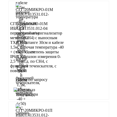
СГГ-20МИКРО-01М
ИБЯЛ.413531.012-04
переносной в/з сигнализатор
метана (СН4) с выносным
ТХД на штанге 30см и кабеле
1,5м, рабочая температура -40
÷ (+50) °С, степень защиты
IP68, диапазон измерения 0-
2,5 % об.д. по СН4, с
функцией течеискателя, с
поверкой
Цена по запросу
Запросить
Под заказ