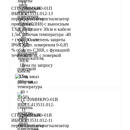
СГГ-20МИКРО-01П
ИБЯЛ.413531.012-13
переносной в/з сигнализатор
пропана (С3Н8) с выносным
ТХД на штанге 30см и кабеле
1,5м, рабочая температура -40
÷ (+50) °С, степень защиты
IP68, диап. измерения 0-0,85
% об.д. по С3Н8, с функцией
течеискателя, с поверкой
Цена по запросу
Запросить
Под заказ
СГГ-20МИКРО-01В
ИБЯЛ.413531.012-11
переносной в/з сигнализатор