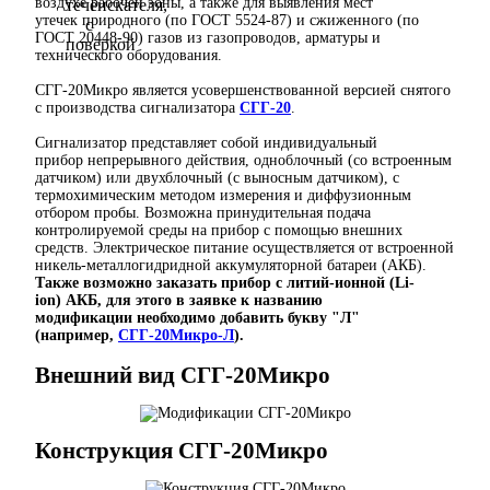
воздухе рабочей зоны, а также для выявления мест
утечек природного (по ГОСТ 5524-87) и сжиженного (по
ГОСТ 20448-90) газов из газопроводов, арматуры и
технического оборудования.
СГГ-20Микро является усовершенствованной версией снятого
с производства сигнализатора
СГГ-20
.
Сигнализатор представляет собой индивидуальный
прибор непрерывного действия, одноблочный (со встроенным
датчиком) или двухблочный (с выносным датчиком), с
термохимическим методом измерения и диффузионным
отбором пробы. Возможна принудительная подача
контролируемой среды на прибор с помощью внешних
средств. Электрическое питание осуществляется от встроенной
никель-металлогидридной аккумуляторной батареи (АКБ).
Также возможно заказать прибор с литий-ионной (Li-
ion) АКБ, для этого в заявке к названию
модификации необходимо добавить букву "Л"
(например,
СГГ-20Микро-
Л
).
Внешний вид СГГ-20Микро
Конструкция СГГ-20Микро