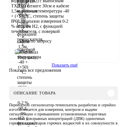
водорода (Н2) с выносным
ТХД на штанге 30см и кабеле
1,5м, рабочая температура -40
÷ (+50) °С, степень защиты
IP68, диапазон измерения 0-2
% об.д. по Н2, с функцией
течеискателя, с поверкой
Цена по запросу
Запросить
Под заказ
Показать ещё
Показать все предложения
ОПИСАНИЕ ТОВАРА
Переносной сигнализатор-течеискатель разработан и серийно
изготавливается для измерения, контроля и выдачи
сигнализации о превышении установленных пороговых
значений довзрывных концентраций (ДВК) одиночных
горючих газов, паров горючих жидкостей и их совокупности в