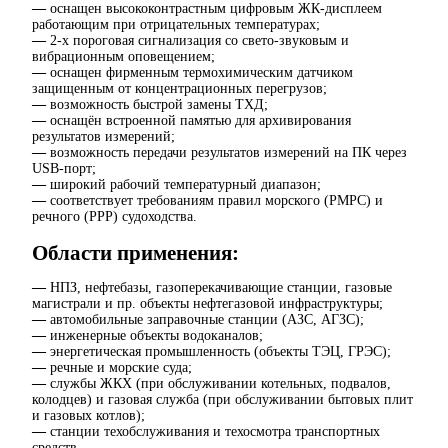
—
оснащен высококонтрастным цифровым ЖК-дисплеем
работающим при отрицательных температурах;
—
2-х пороговая сигнализация со свето-звуковым и
вибрационным оповещением;
—
оснащен фирменным термохимическим датчиком
защищенным от концентрационных перегрузов;
—
возможность быстрой замены ТХД;
—
оснащён встроенной памятью для архивирования
результатов измерений;
—
возможность передачи результатов измерений на ПК через
USB-порт;
—
широкий рабочий температурный диапазон;
—
соответствует требованиям правил морского (РМРС) и
речного (РРР) судоходства.
Области применения:
—
НПЗ, нефтебазы, газоперекачивающие станции, газовые
магистрали и пр. объекты нефтегазовой инфраструктуры;
—
автомобильные заправочные станции (АЗС, АГЗС);
—
инженерные объекты водоканалов;
—
энергетическая промышленность (объекты ТЭЦ, ГРЭС);
—
речные и морские суда;
—
службы ЖКХ (при обслуживании котельных, подвалов,
колодцев) и газовая служба (при обслуживании бытовых плит
и газовых котлов);
—
станции техобслуживания и техосмотра транспортных
средств.