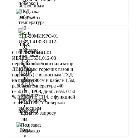
Запросить
Под заказ
СГГ-20МИКРО-01
ИБЯЛ.413531.012-03
переносной в/з сигнализатор
ДВК суммы горючих газов и
паров (Ex) с выносным ТХД
на штанге 30см и кабеле 1,5м,
рабочая температура -40 ÷
(+50) °С, IP68, диап. изм. 0-50
% НКПР по СН4, с функцией
течеискателя, с поверкой
Цена по запросу
Запросить
Под заказ