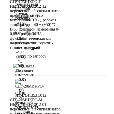
СГГ-20МИКРО-П
ИБЯЛ.413531.012-12
переносной в/з сигнализатор
пропана (С3Н8) со
встроенным ТХД, рабочая
температура -40 ÷ (+50) °С,
IP68, диапазон измерения 0-
0,85 % об.д. С3Н8, с
функцией течеискателя
наличия утечки горючих
газов, с поверкой
Цена по запросу
Запросить
Под заказ
СГГ-20МИКРО-М
ИБЯЛ.413531.012-01
переносной в/з сигнализатор
метана (СН4) со встроенным