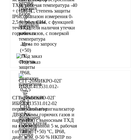
ТХД, рабочая температура -40
÷ (+50) °С, степень защиты
IP68, диапазон измерения 0-
2,5 % об.д. СН4, с функцией
течеискателя наличия утечки
горючих газов, с поверкой
Цена по запросу
Запросить
Под заказ
СГГ-20МИКРО-02Г
ИБЯЛ.413531.012-02
переносной в/з сигнализатор
ДВК суммы горючих газов и
паров (Ex) с выносным ТХД
на кабеле длиной 5 м, рабочая
t от -40 до (+50) °С, IP68,
диап. изм. 0-50 % НКПР по