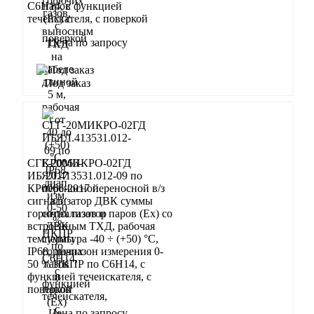
С6Н14, с функцией
течеискателя, с поверкой
Цена по запросу
Запросить
Под заказ
СГГ-20МИКРО-02ГД
ИБЯЛ.413531.012-09 по
КР0066-2017 переносной в/з
сигнализатор ДВК суммы
горючих газов и паров (Ex) со
встроенным ТХД, рабочая
температура -40 ÷ (+50) °С,
IP68, диапазон измерения 0-
50 % НКПР по С6Н14, с
функцией течеискателя, с
поверкой
Цена по запросу