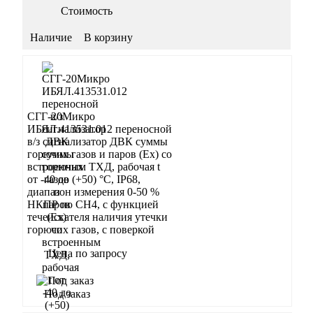
Стоимость
Наличие
В корзину
СГГ-20Микро
ИБЯЛ.413531.012 переносной
в/з сигнализатор ДВК суммы
горючих газов и паров (Ex) со
встроенным ТХД, рабочая t
от -40 до (+50) °С, IP68,
диапазон измерения 0-50 %
НКПР по СН4, с функцией
течеискателя наличия утечки
горючих газов, с поверкой
Цена по запросу
Запросить
Под заказ