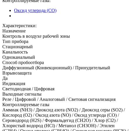
Контроллируемые газы:
Оксид углерода (CO)
Характеристики:
Назначение
Контроль в воздухе рабочей зоны
Тип прибора
Стационарный
Канальность
Одноканальный
Способ пробоотбора
Диффузионный (Конвекционный) / Принудительный
Взрывозащита
Да
Индикация
Светодиодная / Цифровая
Выходные сигналы
Реле / Цифровой / Аналоговый / Световая сигнализация
Контроллируемые газы
Аммиак (NH3)
/
Диоксид азота (NO2)
/
Диоксид серы (SO2)
/
Кислород (O2)
/
Оксид азота (NO)
/
Оксид углерода (CO)
/
Сероводород (H2S)
/
Формальдегид (CH2O)
/
Хлор (Cl2)
/
Хлористый водород (HCl)
/
Метанол (CH3OH)
/
Этилен
(C2H4)
/
Оксид этилена (C2H4O)
/
Синильная кислота (HCN)
/