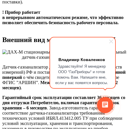
поставки).
! Прибор работает
в непрерывном
автоматическом
режиме, что эффективно
позволяет обеспечить безопасность рабочего персонала.
Внешний вид модификаций ДАХ-М
Владимир Коваленков
Здравствуйте! Я менеджер
Датчик-газоанализатор ДАХ-М внесён в реестр СИ (средств
ООО "ГазПриборы" и готов
измерений) РФ и поставляется
с первичной государственной
помочь Вам. Напишите мне,
поверкой
о чём свидетельствует электронная запись в базе
если у вас появятся вопросы.
ФГИС ”АРШИН”.
Межповерочный интервал - 1 год (12
месяцев)
.
Гарантийный срок эксплуатации составляет 36 месяцев
со
дня отгрузки П
отребителю, включая гарантийный срок
хранения – 6
месяцев
. Завод-изготовитель гарантирует
соответствие датчика-газоанализатора требованиям
технических условий ИБЯЛ.413412.005 ТУ при соблюдении
условий эксплуатации, хранения и транспортирования,
указанных в руководстве по эксплуатации на прибор.