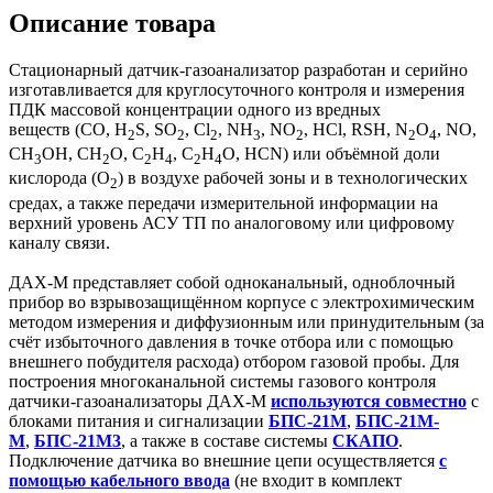
Описание товара
Стационарный датчик-газоанализатор разработан и серийно
изготавливается для круглосуточного контроля и измерения
ПДК массовой концентрации одного из вредных
веществ (CO, H
S, SO
, Cl
, NH
, NO
, HCl, RSH, N
O
, NO,
2
2
2
3
2
2
4
СН
ОН, СН
О, С
Н
, С
Н
О, HСN) или объёмной доли
3
2
2
4
2
4
кислорода (O
) в воздухе рабочей зоны и в технологических
2
средах, а также передачи измерительной информации на
верхний уровень АСУ ТП по аналоговому или цифровому
каналу связи.
ДАХ-М представляет собой одноканальный, одноблочный
прибор во взрывозащищённом корпусе с электрохимическим
методом измерения и диффузионным или принудительным (за
счёт избыточного давления в точке отбора или с помощью
внешнего побудителя расхода) отбором газовой пробы. Для
построения многоканальной системы газового контроля
датчики-газоанализаторы ДАХ-М
используются совместно
с
блоками питания и сигнализации
БПС-21М
,
БПС-21М-
М
,
БПС-21М3
,
а также в составе системы
СКАПО
.
Подключение датчика во внешние цепи осуществляется
с
помощью кабельного ввода
(не входит в комплект