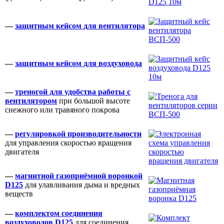
—
защитным кейсом для вентилятора
—
защитным кейсом для воздуховода
—
треногой для удобства работы с
вентилятором
при большой высоте
снежного или травяного покрова
—
регулировкой производительности
для управления скоростью вращения
двигателя
—
магнитной газоприёмной воронкой
D125
для улавливания дыма и вредных
веществ
—
комплектом соединения
воздуховодов D125
для соединения