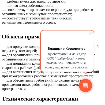
—
удобная ручка для транспортировки;
—
полная электробезопасность;
—
соответствует правилам по охране труда при работе в
ограниченных и замкнутых пространствах;
—
соответствует требованиям технических
регламентов Таможенного союза.
Области применения:
—
для продувки колодцев и других подземных сооружений
Владимир Коваленков
перед спуском людей;
Здравствуйте! Я менеджер
—
для организации приточной и вытяжной вентиляции в
ООО "ГазПриборы" и готов
ограниченных и замкнутых пространствах;
помочь Вам. Напишите мне,
—
для понижения концентрации продуктов горения при
если у вас появятся вопросы.
сварочных работах (работа в режиме дымососа);
—
для вытеснения наружу летучих химических соединений
при лакокрасочных работах в замкнутых пространствах;
—
для обеспечения требований по охране труда при
проведении иных работ в ограниченных и замкнутых
пространствах;
Технические характеристики